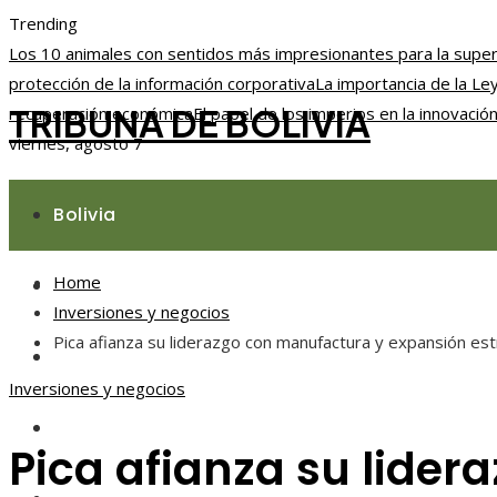
Trending
Los 10 animales con sentidos más impresionantes para la super
protección de la información corporativa
La importancia de la Le
TRIBUNA DE BOLIVIA
recuperación económica
El papel de los imperios en la innovación
viernes, agosto 7
Bolivia
Home
Responsabilidad social
Inversiones y negocios
Pica afianza su liderazgo con manufactura y expansión estr
Ciencia y tecnología
Inversiones y negocios
Cultura y ocio
Pica afianza su lide