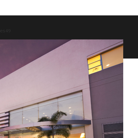
ses
49