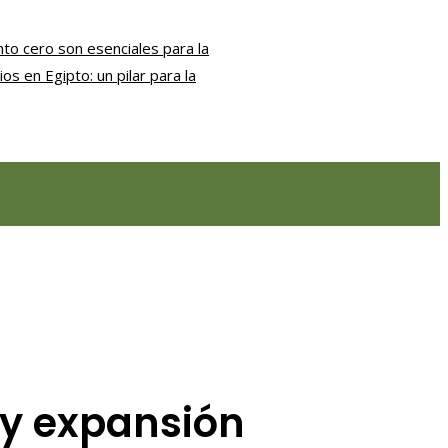
to cero son esenciales para la
os en Egipto: un pilar para la
 y expansión