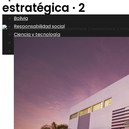
Inversiones y negocios
estratégica · 2
Bolivia
Responsabilidad social
María José Londoño
Hace 2 meses
Hace 2 me
Ciencia y tecnología
Cultura y ocio
Inversiones y negocios