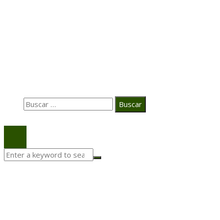
Casa Grande Hotel
Hace 2 semanas
La estrategia digital de PAT redefine su posicionamie
en el ecosistema audiovisual
Búsqueda
Buscar:
© 2020 Todos los derechos Reservados.