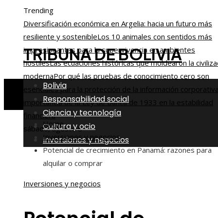
Trending
Diversificación económica en Argelia: hacia un futuro más
resiliente y sostenible
Los 10 animales con sentidos más
TRIBUNA DE BOLIVIA
impresionantes para la supervivencia en ambientes
hostiles
Las ecuaciones históricas que moldearon la civiliza
moderna
Por qué las pruebas de conocimiento cero son
Bolivia
esenciales para la protección de la información corporativ
Responsabilidad social
importancia de la Ley de Banca de 1933 en la estabilidad
Ciencia y tecnología
financiera
Home
Cultura y ocio
sábado, agosto 8
Inversiones y negocios
Inversiones y negocios
Potencial de crecimiento en Panamá: razones para
alquilar o comprar
Inversiones y negocios