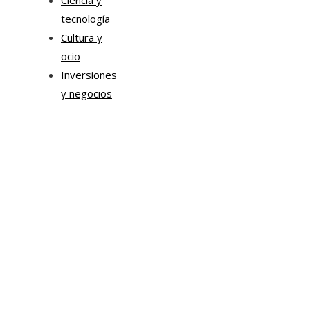
Ciencia y
tecnología
Cultura y
ocio
Inversiones
y negocios
Mapa Del Sitio
Aviso Legal
Quiénes somos
Contacto
Tendencias
Hace 7 días
Transformación digital en la hospitalidad corporativa