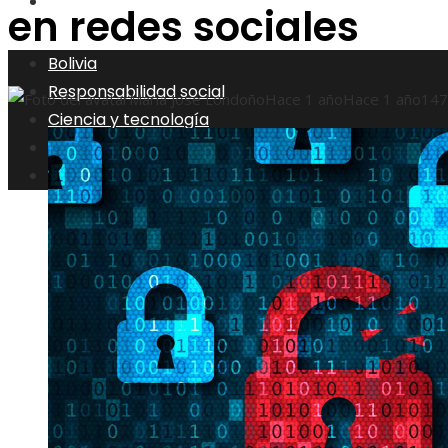
Inversiones y negocios
en redes sociales
Bolivia
Responsabilidad social
María José Londoño
Hace 1 año
Hace 1 año
147
Ciencia y tecnología
Cultura y ocio
Inversiones y negocios