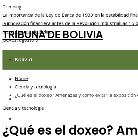
Trending
La importancia de la Ley de Banca de 1933 en la estabilidad fina
la innovación financiera antes de la Revolución Industrial
Las 15 d
TRIBUNA DE BOLIVIA
para el futuro de Belice
jueves, agosto 6
Bolivia
Home
Responsabilidad social
Ciencia y tecnología
¿Qué es el doxeo? Amenazas y cómo evitar la exposición 
Ciencia y tecnología
Ciencia y tecnología
Cultura y ocio
¿Qué es el doxeo? Am