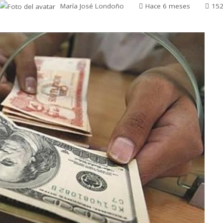
María José Londoño
Hace 6 meses
15