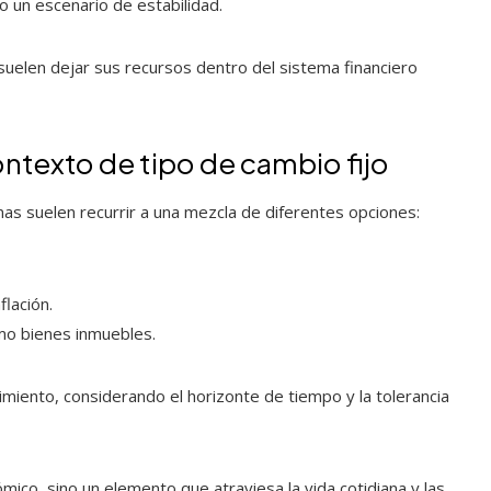
 un escenario de estabilidad.
s suelen dejar sus recursos dentro del sistema financiero
ontexto de tipo de cambio fijo
as suelen recurrir a una mezcla de diferentes opciones:
flación.
mo bienes inmuebles.
dimiento, considerando el horizonte de tiempo y la tolerancia
mico, sino un elemento que atraviesa la vida cotidiana y las