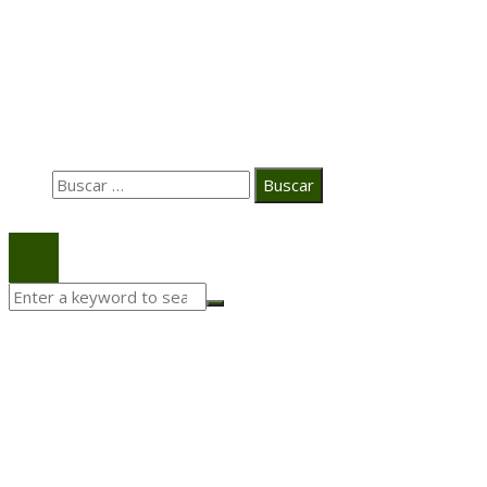
Hace 2 semanas
La estrategia digital de PAT redefine su posicionamie
en el ecosistema audiovisual
Búsqueda
Buscar:
© 2020 Todos los derechos Reservados.