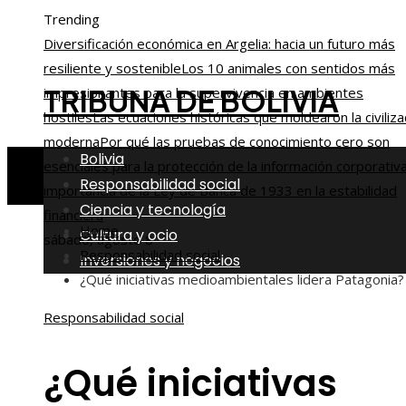
Trending
Diversificación económica en Argelia: hacia un futuro más
resiliente y sostenible
Los 10 animales con sentidos más
TRIBUNA DE BOLIVIA
impresionantes para la supervivencia en ambientes
hostiles
Las ecuaciones históricas que moldearon la civiliza
moderna
Por qué las pruebas de conocimiento cero son
Bolivia
esenciales para la protección de la información corporativ
Responsabilidad social
importancia de la Ley de Banca de 1933 en la estabilidad
Ciencia y tecnología
financiera
Home
Cultura y ocio
sábado, agosto 8
Responsabilidad social
Inversiones y negocios
¿Qué iniciativas medioambientales lidera Patagonia?
Responsabilidad social
¿Qué iniciativas