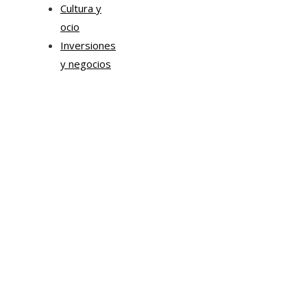
Cultura y
ocio
Inversiones
y negocios
Mapa Del Sitio
Aviso Legal
Quiénes somos
Contacto
Tendencias
Hace 7 días
Transformación digital en la hospitalidad corporativa
Casa Grande Hotel