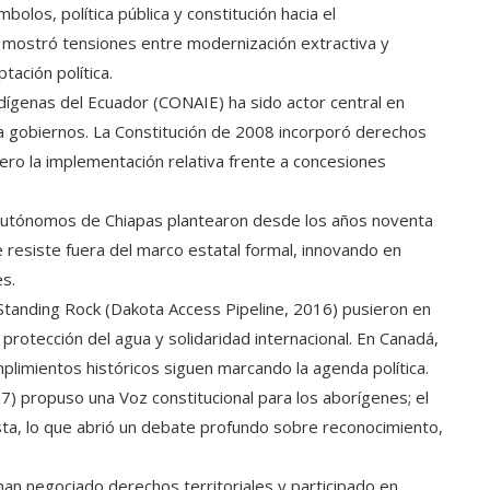
olos, política pública y constitución hacia el
so mostró tensiones entre modernización extractiva y
ación política.
dígenas del Ecuador (CONAIE) ha sido actor central en
a gobiernos. La Constitución de 2008 incorporó derechos
pero la implementación relativa frente a concesiones
s autónomos de Chiapas plantearon desde los años noventa
 resiste fuera del marco estatal formal, innovando en
es.
tanding Rock (Dakota Access Pipeline, 2016) pusieron en
protección del agua y solidaridad internacional. En Canadá,
limientos históricos siguen marcando la agenda política.
) propuso una Voz constitucional para los aborígenes; el
ta, lo que abrió un debate profundo sobre reconocimiento,
 han negociado derechos territoriales y participado en