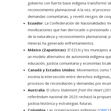
gobierno con fuerte base indígena transformó símb
reconocimiento plurinacional. A la vez, el proce
demandas comunitarias, y reveló riesgos de coopt
Ecuador
: La Confederación de Nacionalidades In
movilizaciones que han derrocado o presionado 
de la naturaleza y reconocimiento plurinacional, 
mineras ha generado enfrentamientos.
México (Zapatistas)
: El EZLN y los municipio
un modelo alternativo de autonomía indígena que
educación, justicia comunitaria y economías local
Canadá y Estados Unidos
: Movimientos como S
escena la intersección entre derechos indígenas, 
procesos de reconciliación y demandas por incump
Australia
: El
Uluru Statement from the Heart
(2017
referéndum nacional de 2023 rechazó la propues
justicia histórica y estrategias futuras.
Colombia
: Las organizaciones indígenas (
ONIC
)