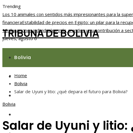
Trending
Los 10 animales con sentidos más impresionantes para la super
financiera
Estabilidad de precios en Egipto: un pilar para la rec
TRIBUNA DE BOLIVIA
15 donaciones individuales más grandes y su contribución a sec
jueves, agosto 6
Bolivia
Home
Responsabilidad social
Bolivia
Salar de Uyuni y litio: ¿qué depara el futuro para Bolivia?
Ciencia y tecnología
Bolivia
Cultura y ocio
Salar de Uyuni y litio