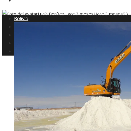
Inversiones y negocios
Lucía Benítez
Hace 3 meses
Hace 3 meses
98
Bolivia
Responsabilidad social
Ciencia y tecnología
Cultura y ocio
Inversiones y negocios