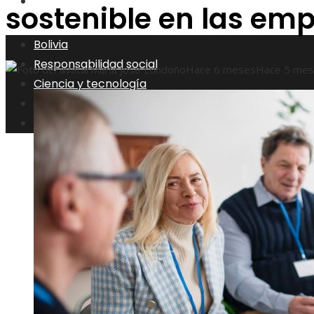
Inversiones y negocios
sostenible en las em
Bolivia
Responsabilidad social
María José Londoño
Hace 6 meses
Hace 5 me
Ciencia y tecnología
Cultura y ocio
Inversiones y negocios