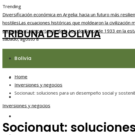
Trending
Diversificación económica en Argelia: hacia un futuro más resilie
hostiles
Las ecuaciones históricas que moldearon la civilización
TRIBUNA DE BOLIVIA
corporativa
La importancia de la Ley de Banca de 1933 en la esta
sábado, agosto 8
Bolivia
Home
Responsabilidad social
Inversiones y negocios
Socionaut: soluciones para un desempeño social y sosteni
Ciencia y tecnología
Inversiones y negocios
Cultura y ocio
Socionaut: solucione