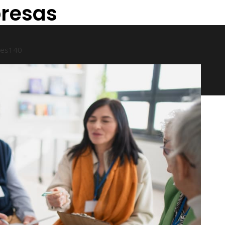
presas
ses
140