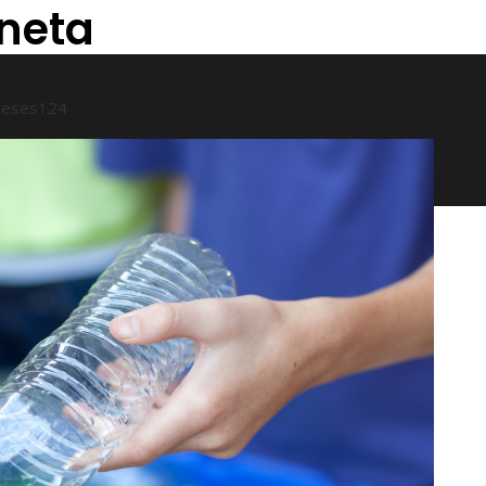
aneta
meses
124