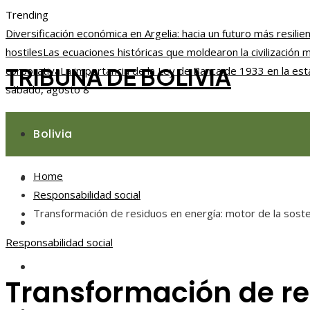
Trending
Diversificación económica en Argelia: hacia un futuro más resilie
hostiles
Las ecuaciones históricas que moldearon la civilización
TRIBUNA DE BOLIVIA
corporativa
La importancia de la Ley de Banca de 1933 en la esta
sábado, agosto 8
Bolivia
Home
Responsabilidad social
Responsabilidad social
Transformación de residuos en energía: motor de la sosten
Ciencia y tecnología
Responsabilidad social
Cultura y ocio
Transformación de re