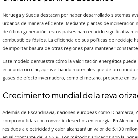
Noruega y Suecia destacan por haber desarrollado sistemas av
urbanos de manera eficiente. Mediante plantas de incineración 
de última generación, estos países han reducido significativa
combustibles fósiles. La eficiencia de sus políticas de reciclaj
de importar basura de otras regiones para mantener constante 
Este modelo demuestra cómo la valorización energética puede 
economía circular, aprovechando materiales que de otro modo 
gases de efecto invernadero, como el metano, presente en los
Crecimiento mundial de la revaloriz
Además de Escandinavia, naciones europeas como Dinamarca, A
comprometidas con convertir desechos en energía. En Alemania
residuos a electricidad y calor alcanzará un valor de 5.130 mill
anual constante del 4,66 %. Los métodos aplicados son la inciner