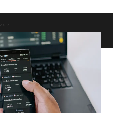
ses
62