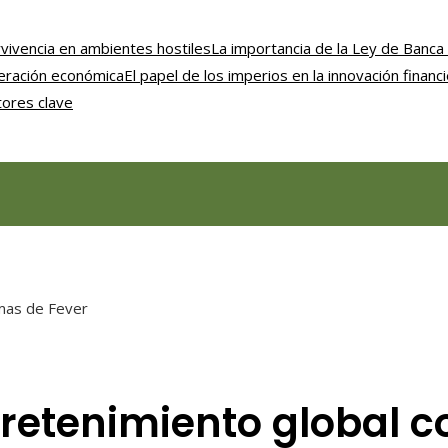
vivencia en ambientes hostiles
La importancia de la Ley de Banca 
uperación económica
El papel de los imperios en la innovación financ
tores clave
rmas de Fever
retenimiento global c