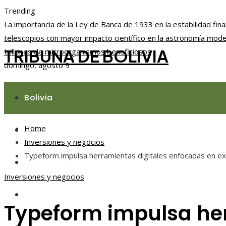
Trending
La importancia de la Ley de Banca de 1933 en la estabilidad fina
telescopios con mayor impacto científico en la astronomía mod
TRIBUNA DE BOLIVIA
trillones de microorganismos beneficiosos
domingo, agosto 9
Bolivia
Home
Responsabilidad social
Inversiones y negocios
Typeform impulsa herramientas digitales enfocadas en ex
Ciencia y tecnología
Inversiones y negocios
Cultura y ocio
Typeform impulsa her