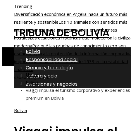
Trending
Diversificación económica en Argelia: hacia un futuro más
resiliente y sostenible
Los 10 animales con sentidos más
TRIBUNA DE BOLIVIA
impresionantes para la supervivencia en ambientes
hostiles
Las ecuaciones históricas que moldearon la civiliza
moderna
Por qué las pruebas de conocimiento cero son
Bolivia
esenciales para la protección de la información corporativ
Responsabilidad social
importancia de la Ley de Banca de 1933 en la estabilidad
Ciencia y tecnología
financiera
Home
Cultura y ocio
sábado, agosto 8
Bolivia
Inversiones y negocios
Viaggi impulsa el turismo corporativo y experiencias
premium en Bolivia
Bolivia