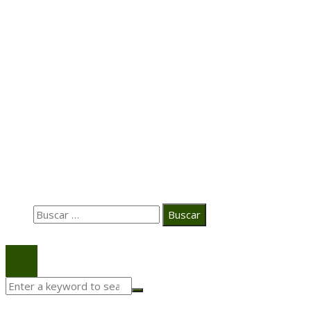
Hace 7 días
Transformación digital en la hospitalidad corporativa
Casa Grande Hotel
Hace 2 semanas
La estrategia digital de PAT redefine su posicionamie
en el ecosistema audiovisual
Búsqueda
Buscar:
© 2020 Todos los derechos Reservados.