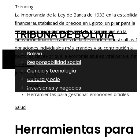
Trending
La importancia de la Ley de Banca de 1933 en la estabilid
financiera
Estabilidad de precios en Egipto: un pilar para la
TRIBUNA DE BOLIVIA
recuperación económica
El papel de los imperios en la
innovación financiera antes de la Revolución Industrial
Las 
donaciones individuales más grandes y su contribución a
Bolivia
sectores clave
Por qué la economía azul es vital para el fu
Responsabilidad social
de Belice
Ciencia y tecnología
jueves, agosto 6
Home
Cultura y ocio
Salud
Inversiones y negocios
Herramientas para gestionar emociones difíciles
Salud
Herramientas para