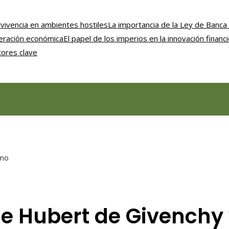
vivencia en ambientes hostiles
La importancia de la Ley de Banca 
uperación económica
El papel de los imperios en la innovación financ
tores clave
smo
 de Hubert de Givenchy