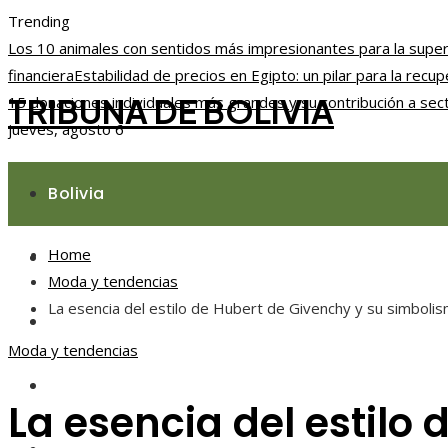
Trending
Los 10 animales con sentidos más impresionantes para la super
financiera
Estabilidad de precios en Egipto: un pilar para la rec
TRIBUNA DE BOLIVIA
15 donaciones individuales más grandes y su contribución a sec
jueves, agosto 6
Bolivia
Home
Responsabilidad social
Moda y tendencias
La esencia del estilo de Hubert de Givenchy y su simboli
Ciencia y tecnología
Moda y tendencias
Cultura y ocio
La esencia del estilo