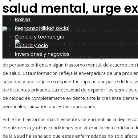
Inversiones y negocios
salud mental, urge ex
Bolivia
Responsabilidad social
María José Londoño
Hace 11 meses
Hace 11 
Ciencia y tecnología
Cultura y ocio
Inversiones y negocios
La salud mental ha emergido como una preocupación creciente 
de personas enfrentan algún trastorno mental, de acuerdo con 
de salud. Esta información refleja la envergadura de una probl
sociedad y que requiere respuestas rápidas por parte de los s
participantes privados. La necesidad de expandir los servicios 
de calidad es completamente evidente ante la creciente demand
personales causados por estas condiciones.
Entre los trastornos más frecuentes se encuentran la depresión, 
esquizofrenia y otras condiciones que alteran la vida cotidiana 
de la Salud ha señalado que estas enfermedades no solo afectan 