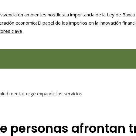
vivencia en ambientes hostiles
La importancia de la Ley de Banca 
uperación económica
El papel de los imperios en la innovación financ
tores clave
lud mental, urge expandir los servicios
de personas afrontan t