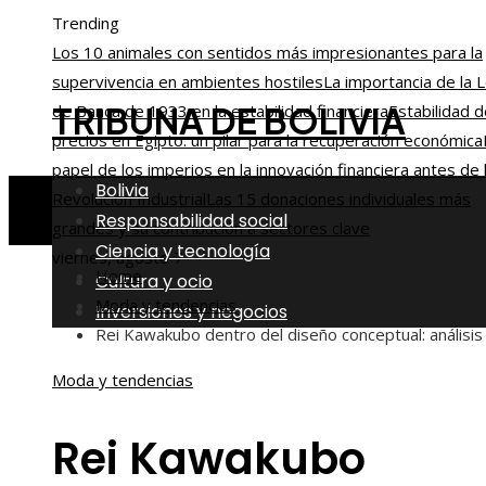
Trending
Los 10 animales con sentidos más impresionantes para la
supervivencia en ambientes hostiles
La importancia de la 
TRIBUNA DE BOLIVIA
de Banca de 1933 en la estabilidad financiera
Estabilidad 
precios en Egipto: un pilar para la recuperación económica
papel de los imperios en la innovación financiera antes de 
Bolivia
Revolución Industrial
Las 15 donaciones individuales más
Responsabilidad social
grandes y su contribución a sectores clave
Ciencia y tecnología
viernes, agosto 7
Home
Cultura y ocio
Moda y tendencias
Inversiones y negocios
Rei Kawakubo dentro del diseño conceptual: análisis
Moda y tendencias
Rei Kawakubo